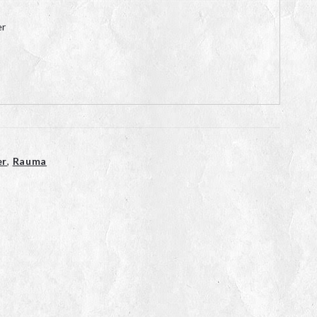
er
er
,
Rauma