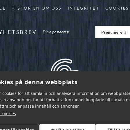
CE
HISTORIEN OM OSS
INTEGRITET
COOKIES
YHETSBREV
kies på denna webbplats
r cookies för att samla in och analysera information om webbplats
ch användning, för att förbättra funktioner kopplade till sociala 
bättra och anpassa innehåll och annonser.
 cookies
ingar för cookies
Avböj alla cookies
Tillåt alla 