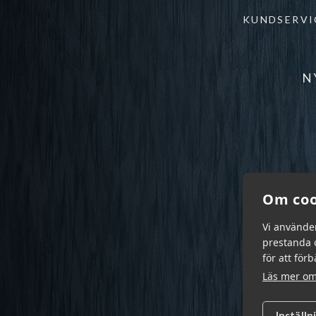
KUNDSERVI
N
Om coo
Vi använde
prestanda o
för att för
Läs mer om
Inställn