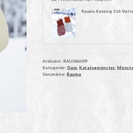
Rauma Katalog 316 Vott
Artikelnr:
RAU086009
Kategorier:
Dam
,
Katalogmönster
,
Mönst
Varumärke:
Rauma