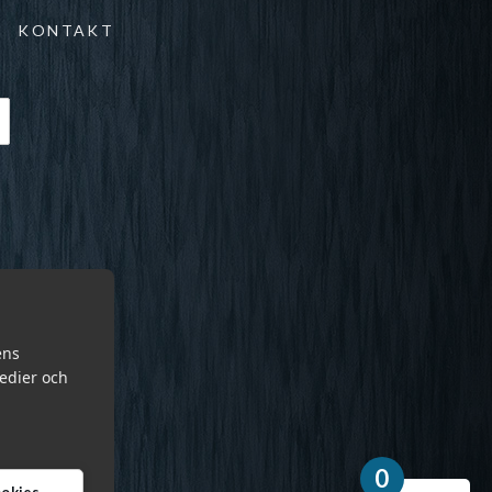
KONTAKT
ens
medier och
0
cookies