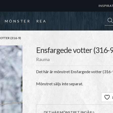
INSPIRA
Prod
MÖNSTER
REA
TTER (316-9)
Ensfargede votter (316-9
Rauma
Det här är mönstret Ensfargede votter (316-
Mönstret säljs inte separat.
DET HÄR MÖNSTRET INGÅR I: