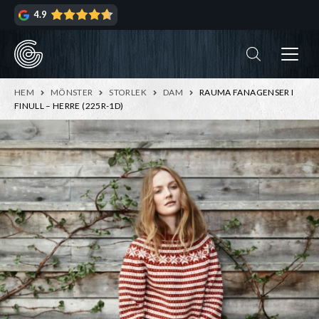
Hoppa
Hoppa
4.9
till
till
navigering
innehåll
ndera
rmeny
ndera
HEM
MÖNSTER
STORLEK
DAM
RAUMA FANAGENSER I
rmeny
FINULL – HERRE (225R-1D)
ndera
rmeny
ndera
rmeny