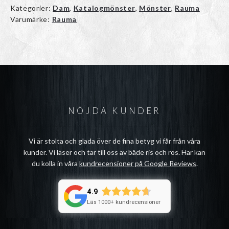
Kategorier:
Dam
,
Katalogmönster
,
Mönster
,
Rauma
Varumärke:
Rauma
NÖJDA KUNDER
Vi är stolta och glada över de fina betyg vi får från våra
kunder. Vi läser och tar till oss av både ris och ros. Här kan
du kolla in våra
kundrecensioner på Google Reviews
.
4.9
Läs 1000+ kundrecensioner