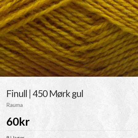
Finull | 450 Mørk gul
Rauma
60
kr
9 i lager