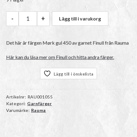
-
+
Lägg till i varukorg
Rauma Finull | 450 Mørk gul mängd
Det här är färgen
Mørk gul 450
av garnet
Finull
från Rauma
Här kan du läsa mer om Finull och hitta andra färger.
Lägg till i önskelista
Artikelnr:
RAU001055
Kategori:
Garnfärger
Varumärke:
Rauma