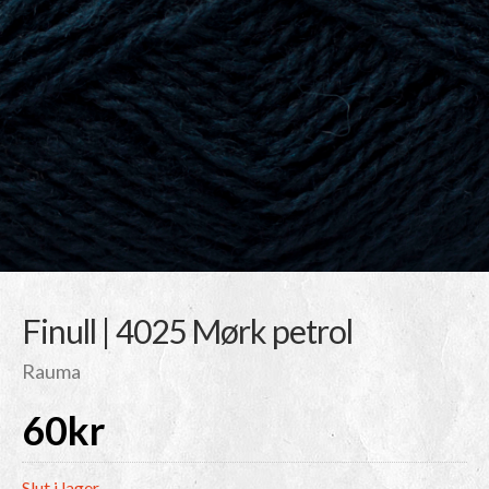
Finull | 4025 Mørk petrol
Rauma
60
kr
Slut i lager