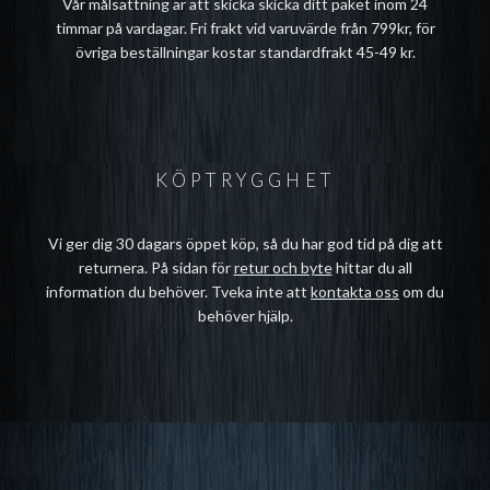
Vår målsättning är att skicka skicka ditt paket inom 24
timmar på vardagar. Fri frakt vid varuvärde från 799kr, för
övriga beställningar kostar standardfrakt 45-49 kr.
KÖPTRYGGHET
Vi ger dig 30 dagars öppet köp, så du har god tid på dig att
returnera. På sidan för
retur och byte
hittar du all
information du behöver. Tveka inte att
kontakta oss
om du
behöver hjälp.