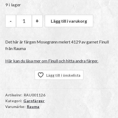
9 i lager
-
+
Lägg till i varukorg
Rauma Finull | 4129 Mosegrønn melert mängd
Det här är färgen
Mosegrønn melert 4129
av garnet
Finull
från Rauma
Här kan du läsa mer om Finull och hitta andra färger.
Lägg till i önskelista
Artikelnr:
RAU001126
Kategori:
Garnfärger
Varumärke:
Rauma