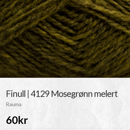
Finull | 4129 Mosegrønn melert
Rauma
60
kr