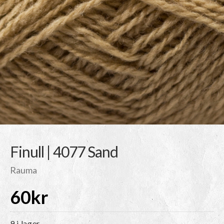
Finull | 4077 Sand
Rauma
60
kr
9 i lager