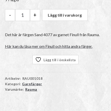
-
+
Lägg till i varukorg
Rauma Finull | 4077 Sand mängd
Det här är färgen
Sand 4077
av garnet
Finull
från Rauma.
Här kan du läsa mer om Finull och hitta andra färger.
Lägg till i önskelista
Artikelnr:
RAU001018
Kategori:
Garnfärger
Varumärke:
Rauma