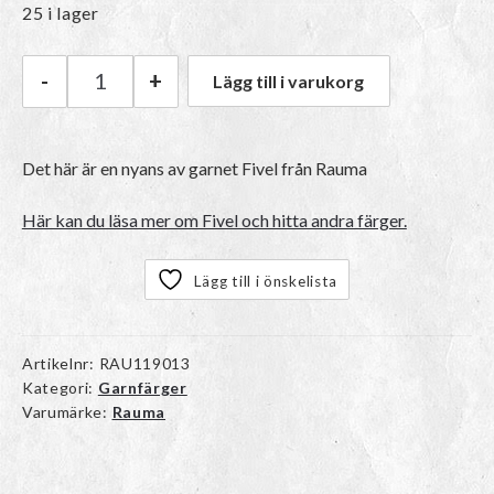
25 i lager
-
+
Lägg till i varukorg
Rauma Fivel | 13 Rosa mängd
Det här är en nyans av garnet Fivel från Rauma
Här kan du läsa mer om Fivel och hitta andra färger.
Lägg till i önskelista
Artikelnr:
RAU119013
Kategori:
Garnfärger
Varumärke:
Rauma