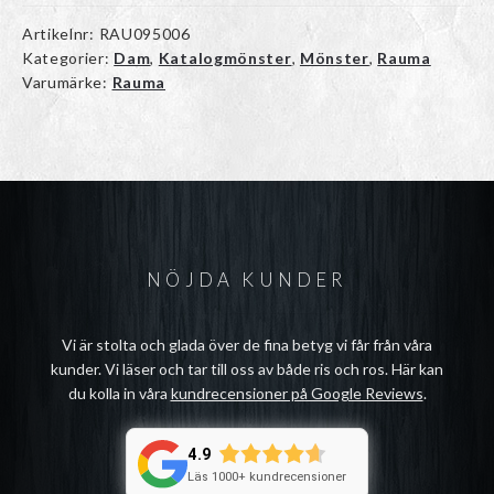
Artikelnr:
RAU095006
Kategorier:
Dam
,
Katalogmönster
,
Mönster
,
Rauma
Varumärke:
Rauma
NÖJDA KUNDER
Vi är stolta och glada över de fina betyg vi får från våra
kunder. Vi läser och tar till oss av både ris och ros. Här kan
du kolla in våra
kundrecensioner på Google Reviews
.
4.9
Läs 1000+ kundrecensioner