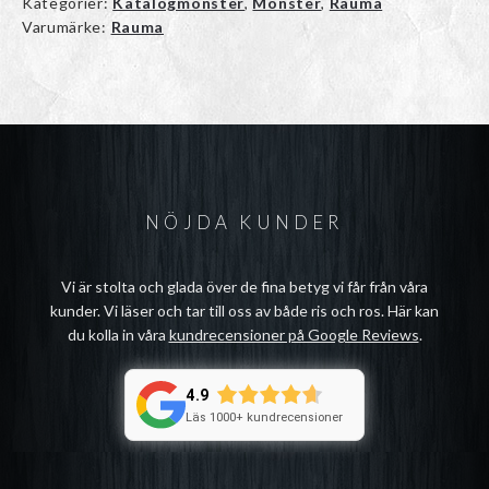
Kategorier:
Katalogmönster
,
Mönster
,
Rauma
Varumärke:
Rauma
NÖJDA KUNDER
Vi är stolta och glada över de fina betyg vi får från våra
kunder. Vi läser och tar till oss av både ris och ros. Här kan
du kolla in våra
kundrecensioner på Google Reviews
.
4.9
Läs 1000+ kundrecensioner