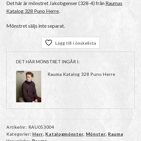
Det här är mönstret
Jakobgenser (328-4)
från
Raumas
Katalog 328 Puno Herre
.
Mönstret säljs inte separat.
Lägg till i önskelista
DET HÄR MÖNSTRET INGÅR I:
Rauma Katalog 328 Puno Herre
Artikelnr:
RAU053004
Kategorier:
Herr
,
Katalogmönster
,
Mönster
,
Rauma
Varumärke:
Rauma