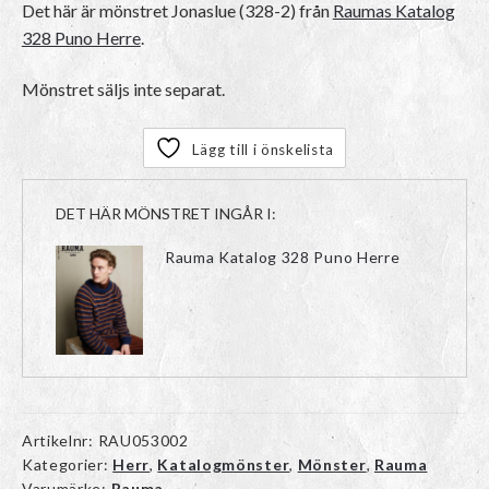
Det här är mönstret
Jonaslue (328-2)
från
Raumas Katalog
328 Puno Herre
.
Mönstret säljs inte separat.
Lägg till i önskelista
DET HÄR MÖNSTRET INGÅR I:
Rauma Katalog 328 Puno Herre
Artikelnr:
RAU053002
Kategorier:
Herr
,
Katalogmönster
,
Mönster
,
Rauma
Varumärke:
Rauma