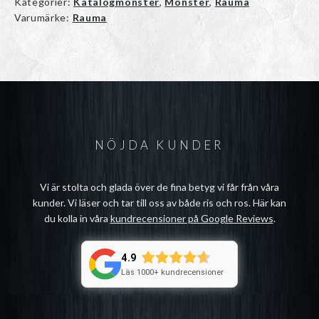
Kategorier:
Katalogmönster
,
Mönster
,
Rauma
Varumärke:
Rauma
NÖJDA KUNDER
Vi är stolta och glada över de fina betyg vi får från våra
kunder. Vi läser och tar till oss av både ris och ros. Här kan
du kolla in våra
kundrecensioner på Google Reviews
.
4.9
Läs 1000+ kundrecensioner