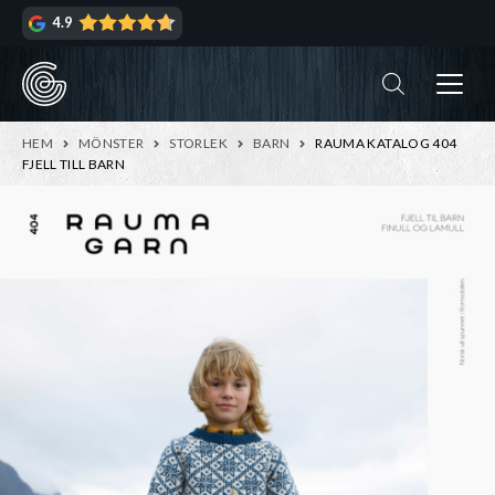
Hoppa
Hoppa
4.9
till
till
navigering
innehåll
ndera
rmeny
ndera
HEM
MÖNSTER
STORLEK
BARN
RAUMA KATALOG 404
rmeny
FJELL TILL BARN
ndera
rmeny
ndera
rmeny