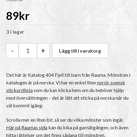
89
kr
3 i lager
-
+
Lägg till i varukorg
Rauma Katalog 404 Fjell till barn mängd
Det här är Katalog 404 Fjell till barn från Rauma.
Mönstren i
katalogen är på norska
. Vi har en enkel liten
norsk-svensk
stickordlista
som du kan klicka hem om du behöver hjälp
med översättningen – det är lätt att sticka på norska när du
väl kommit igång.
Scrolla mer en liten bit, så ser du vilka mönster som ingår.
Här på Raumas sida
kan du kika på garnåtgången, och även
hitta rättelser om det finns sådana till mönstren.