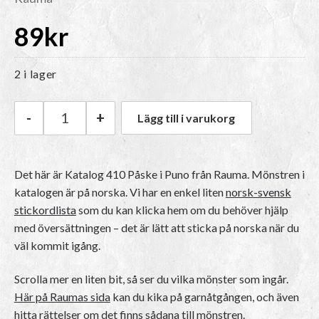
89
kr
2 i lager
-
+
Lägg till i varukorg
Rauma Katalog 410 Påske i Puno mängd
Det här är Katalog 410 Påske i Puno från Rauma.
Mönstren i
katalogen är på norska
. Vi har en enkel liten
norsk-svensk
stickordlista
som du kan klicka hem om du behöver hjälp
med översättningen – det är lätt att sticka på norska när du
väl kommit igång.
Scrolla mer en liten bit, så ser du vilka mönster som ingår.
Här på Raumas sida
kan du kika på garnåtgången, och även
hitta rättelser om det finns sådana till mönstren.