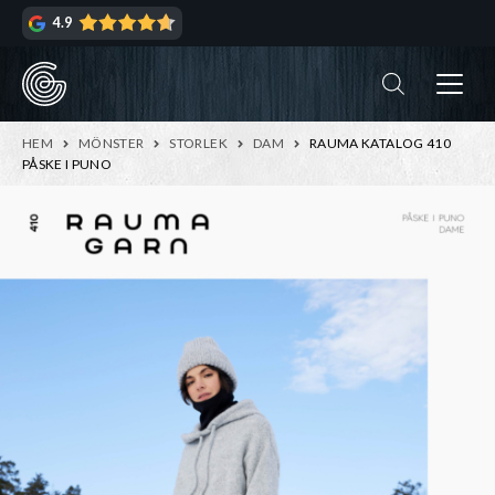
Hoppa
Hoppa
4.9
till
till
navigering
innehåll
ndera
rmeny
ndera
HEM
MÖNSTER
STORLEK
DAM
RAUMA KATALOG 410
rmeny
PÅSKE I PUNO
ndera
rmeny
ndera
rmeny