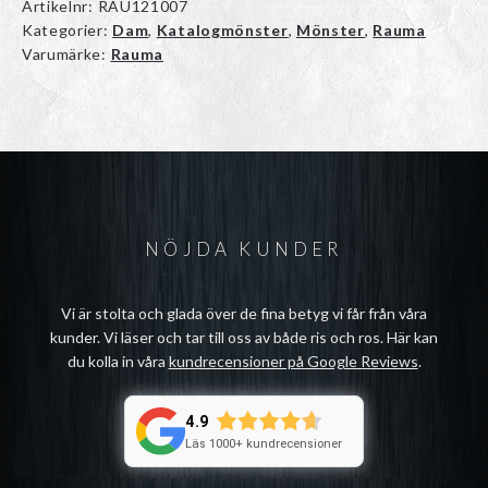
Artikelnr:
RAU121007
Kategorier:
Dam
,
Katalogmönster
,
Mönster
,
Rauma
Varumärke:
Rauma
NÖJDA KUNDER
Vi är stolta och glada över de fina betyg vi får från våra
kunder. Vi läser och tar till oss av både ris och ros. Här kan
du kolla in våra
kundrecensioner på Google Reviews
.
4.9
Läs 1000+ kundrecensioner