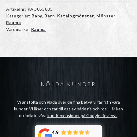
Artikelnr:
RAU055005
Kategorier:
Baby
,
Barn
,
Katalogmönster
,
Mönster
,
Rauma
Varumärke:
Rauma
NÖJDA KUNDER
Vi är stolta och glada över de fina betyg vi får från våra
kunder. Vi läser och tar till oss av både ris och ros. Här kan
du kolla in våra
kundrecensioner på Google Reviews
.
4.9