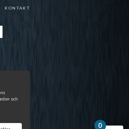
KONTAKT
ens
medier och
0
cookies