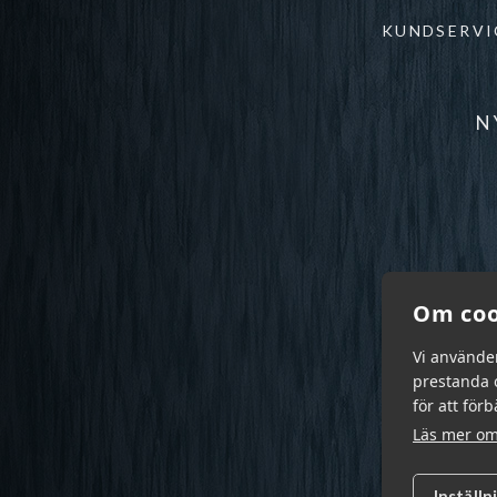
KUNDSERVI
N
Om coo
Vi använde
prestanda o
för att för
Läs mer om
Inställn