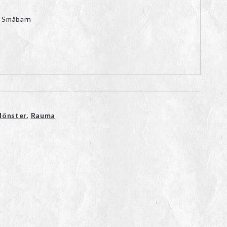
 Småbarn
önster
,
Rauma