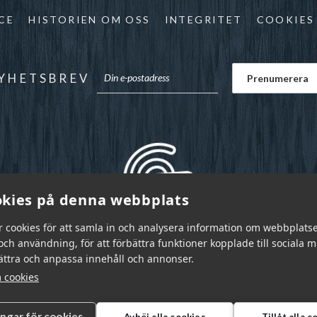
CE
HISTORIEN OM OSS
INTEGRITET
COOKIES
YHETSBREV
kies på denna webbplats
r cookies för att samla in och analysera information om webbplats
ch användning, för att förbättra funktioner kopplade till sociala 
bättra och anpassa innehåll och annonser.
 cookies
ingar för cookies
Avböj alla cookies
Tillåt alla 