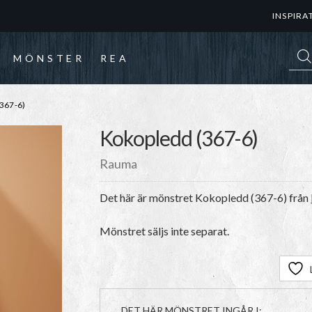
INSPIRA
Prod
MÖNSTER
REA
367-6)
Kokopledd (367-6)
Rauma
Det här är mönstret
Kokopledd (367-6)
från
Mönstret säljs inte separat.
DET HÄR MÖNSTRET INGÅR I: