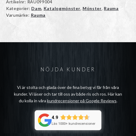
Artikelnr:
RAU099004
Kategorier:
Dam
,
Katalogmönster
,
Mönster
,
Rauma
Varumärke:
Rauma
NÖJDA KUNDER
Vi är stolta och glada över de fina betyg vi får från våra
kunder. Vi läser och tar till oss av både ris och ros. Här kan
du kolla in våra
kundrecensioner på Google Reviews
.
4.9
Läs 1000+ kundrecensioner