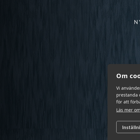
N
Om coo
Vi använde
prestanda o
för att för
Läs mer om
Inställn
Garn