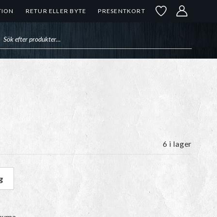
TION
RETUR ELLER BYTE
PRESENTKORT
uktsökning
6 i lager
g
mängd
Rauma