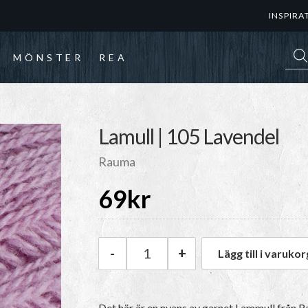
INSPIRA
Prod
MÖNSTER
REA
Lamull | 105 Lavendel
Rauma
69
kr
-
+
Lägg till i varukor
Rauma Lamull | 105 Lavendel 
Det här är en nyans av garnet Lammull från 