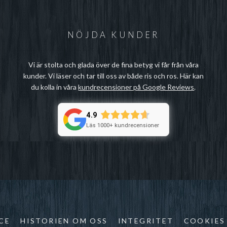
NÖJDA KUNDER
Vi är stolta och glada över de fina betyg vi får från våra
kunder. Vi läser och tar till oss av både ris och ros. Här kan
du kolla in våra
kundrecensioner på Google Reviews
.
4.9
Läs 1000+ kundrecensioner
CE
HISTORIEN OM OSS
INTEGRITET
COOKIES