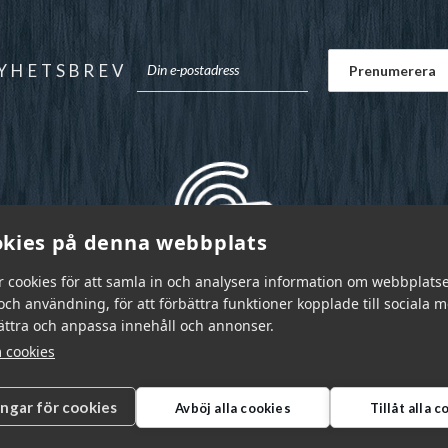
YHETSBREV
kies på denna webbplats
r cookies för att samla in och analysera information om webbplats
ch användning, för att förbättra funktioner kopplade till sociala 
bättra och anpassa innehåll och annonser.
 cookies
ingar för cookies
Avböj alla cookies
Tillåt alla 
r Sverige AB © 2026
|
info@garnr.se
|
031 - 92 