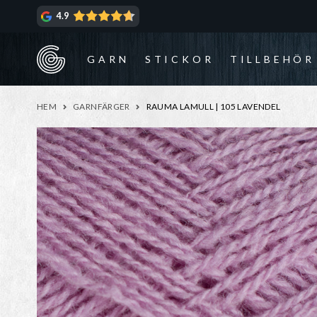
Hoppa
Hoppa
4.9
till
till
navigering
innehåll
GARN
STICKOR
TILLBEHÖR
HEM
GARNFÄRGER
RAUMA LAMULL | 105 LAVENDEL