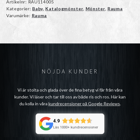
Artikelnr:
RAU114005
Kategorier:
Baby
,
Katalogmönster
,
Mönster
,
Rauma
Varumärke:
Rauma
NÖJDA KUNDER
Vi är stolta och glada över de fina betyg vi får från våra
kunder. Vi läser och tar till oss av både ris och ros. Här kan
du kolla in våra
kundrecensioner på Google Reviews
.
4.9
Läs 1000+ kundrecensioner