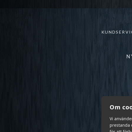
KUNDSERVI
N
Om coo
Vi använde
prestanda o
för att för