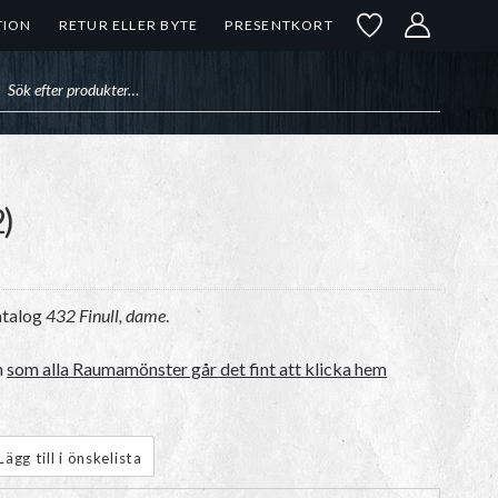
TION
RETUR ELLER BYTE
PRESENTKORT
uktsökning
2)
atalog
432 Finull, dame
.
n
som alla Raumamönster går det fint att klicka hem
Lägg till i önskelista