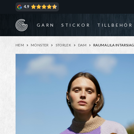
Hoppa
Hoppa
4.9
till
till
navigering
innehåll
GARN
STICKOR
TILLBEHÖR
HEM
MÖNSTER
STORLEK
DAM
RAUMA LILA INTARSIAG