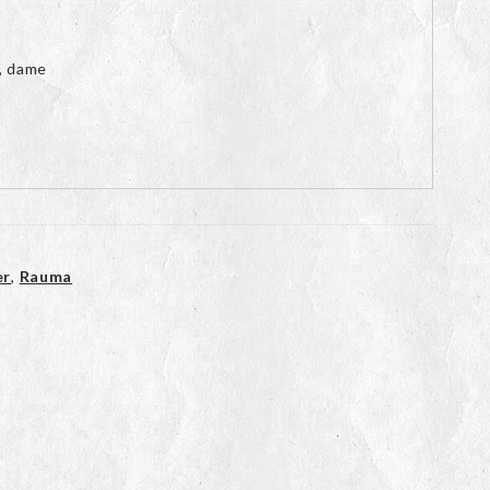
, dame
er
,
Rauma