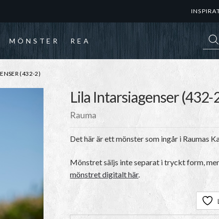
INSPIRA
Prod
MÖNSTER
REA
ENSER (432-2)
Lila Intarsiagenser (432-
Rauma
Det här är ett mönster som ingår i Raumas K
Mönstret säljs inte separat i tryckt form, me
mönstret digitalt här
.