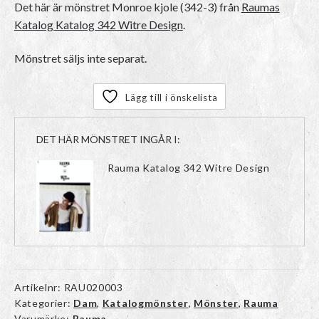
Det här är mönstret
Monroe kjole (342-3)
från
Raumas
Katalog Katalog 342 Witre Design
.
Mönstret säljs inte separat.
Lägg till i önskelista
DET HÄR MÖNSTRET INGÅR I:
Rauma Katalog 342 Witre Design
Artikelnr:
RAU020003
Kategorier:
Dam
,
Katalogmönster
,
Mönster
,
Rauma
Varumärke:
Rauma