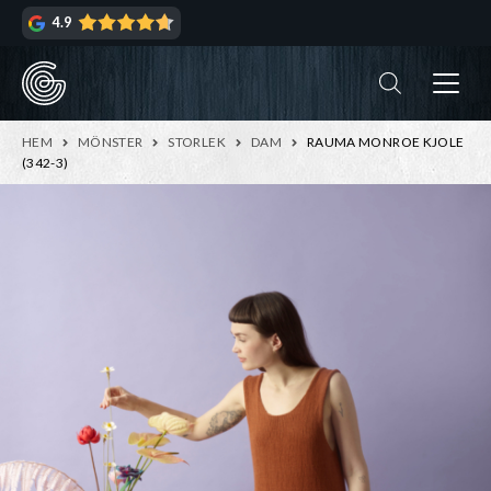
Hoppa
Hoppa
4.9
till
till
navigering
innehåll
ndera
rmeny
ndera
HEM
MÖNSTER
STORLEK
DAM
RAUMA MONROE KJOLE
rmeny
(342-3)
ndera
rmeny
ndera
rmeny