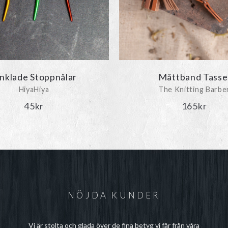
nklade Stoppnålar
Måttband Tasse
HiyaHiya
The Knitting Barbe
45
kr
165
kr
NÖJDA KUNDER
Vi är stolta och glada över de fina betyg vi får från våra