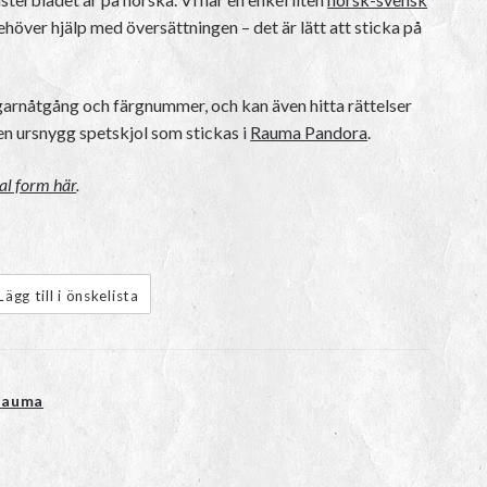
över hjälp med översättningen – det är lätt att sticka på
 garnåtgång och färgnummer, och kan även hitta rättelser
 en ursnygg spetskjol som stickas i
Rauma Pandora
.
tal form här
.
Lägg till i önskelista
Rauma