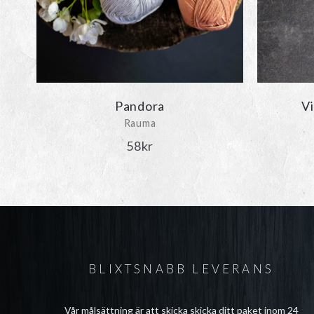
Pandora
Vi
Rauma
58
kr
BLIXTSNABB LEVERANS
Vår målsättning är att skicka skicka ditt paket inom 24