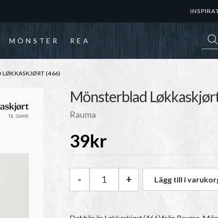
INSPIRA
Prod
MÖNSTER
REA
LØKKASKJØRT (466)
Mönsterblad Løkkaskjørt
Rauma
39
kr
-
+
Lägg till i varukor
Rauma Mönsterblad Løkkaskjø
Det här är
Løkkaskjørt (466)
från Rauma.
Möns