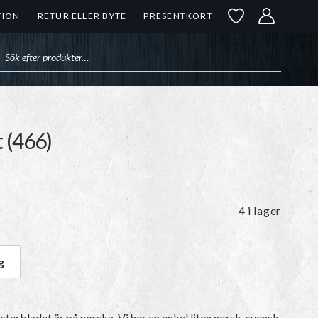
TION
RETUR ELLER BYTE
PRESENTKORT
uktsökning
 (466)
4 i lager
g
rt (466) mängd
terbladet är på norska
. Vi har en enkel liten
norsk-svensk