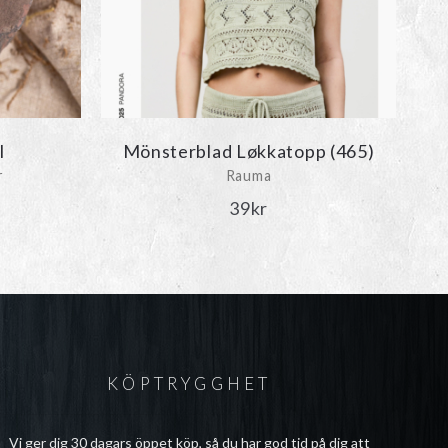
l
Mönsterblad Løkkatopp (465)
r
Rauma
39
kr
KÖPTRYGGHET
Vi ger dig 30 dagars öppet köp, så du har god tid på dig att