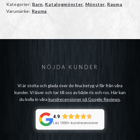
Kategorier:
Barn
,
Katalogmönster
,
Mönster
,
Rauma
Varumärke:
Rauma
NÖJDA KUNDER
Vi är stolta och glada över de fina betyg vi får från våra
kunder. Vi läser och tar till oss av både ris och ros. Här kan
du kolla in våra
kundrecensioner på Google Reviews
.
4.9
Läs 1000+ kundrecensioner