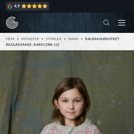
Hoppa
Hoppa
4.9
till
till
navigering
innehåll
ndera
rmeny
ndera
HEM
MÖNSTER
STORLEK
BARN
RAUMA MØNSTRET
rmeny
RAGLANJAKKE, BARN (288-11)
ndera
rmeny
ndera
rmeny