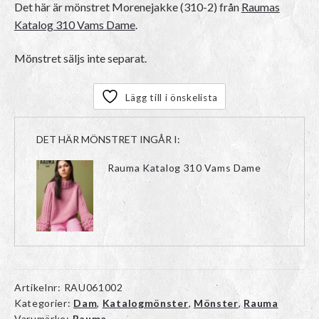
Det här är mönstret
Morenejakke (310-2)
från
Raumas
Katalog 310 Vams Dame
.
Mönstret säljs inte separat.
Lägg till i önskelista
DET HÄR MÖNSTRET INGÅR I:
Rauma Katalog 310 Vams Dame
Artikelnr:
RAU061002
Kategorier:
Dam
,
Katalogmönster
,
Mönster
,
Rauma
Varumärke:
Rauma