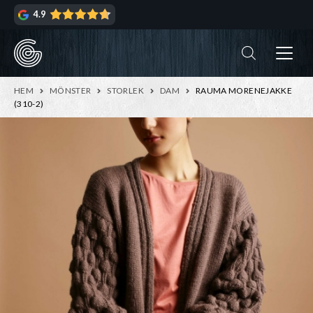
Hoppa
Hoppa
4.9
till
till
navigering
innehåll
ndera
rmeny
ndera
HEM
MÖNSTER
STORLEK
DAM
RAUMA MORENEJAKKE
rmeny
(310-2)
ndera
rmeny
ndera
rmeny