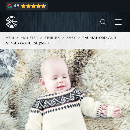
Hoppa
Hoppa
4.9
till
till
navigering
innehåll
ndera
rmeny
ndera
HEM
MÖNSTER
STORLEK
BABY
RAUMA NORDLAND
rmeny
GENSER OG BUKSE (26-5)
ndera
rmeny
ndera
rmeny