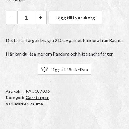
-
+
Lägg till i varukorg
Rauma Pandora | 210 Lys grå mängd
Det här är färgen
Lys grå 210
av garnet
Pandora
från Rauma
Här kan du läsa mer om Pandora och hitta andra färger.
Lägg till i önskelista
Artikelnr:
RAU007006
Kategori:
Garnfärger
Varumärke:
Rauma