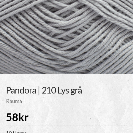
Pandora | 210 Lys grå
Rauma
58
kr
10 i lager