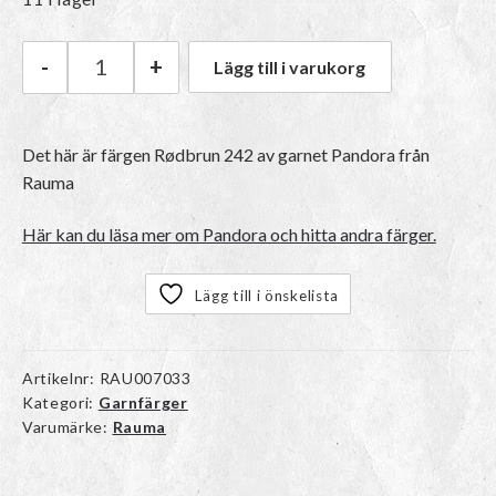
-
+
Lägg till i varukorg
Rauma Pandora | 242 Rødbrun mängd
Det här är färgen
Rødbrun 242
av garnet
Pandora
från
Rauma
Här kan du läsa mer om Pandora och hitta andra färger.
Lägg till i önskelista
Artikelnr:
RAU007033
Kategori:
Garnfärger
Varumärke:
Rauma