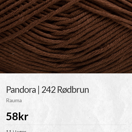
Pandora | 242 Rødbrun
Rauma
58
kr
11 i lager