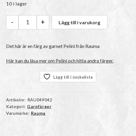
10 i lager
-
+
Lägg till i varukorg
Rauma Pelini | 749 Lys lime mängd
Det här är en färg av garnet
Pelini
från Rauma
Här kan du läsa mer om Pelini och hitta andra färger.
Lägg till i önskelista
Artikelnr:
RAU049042
Kategori:
Garnfärger
Varumärke:
Rauma