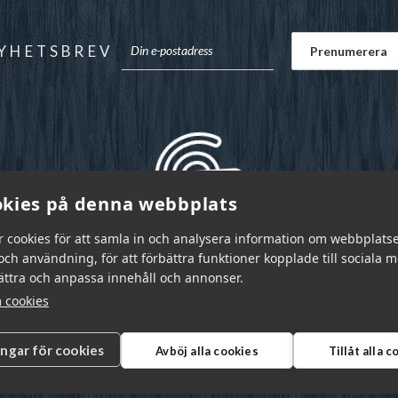
YHETSBREV
kies på denna webbplats
r cookies för att samla in och analysera information om webbplats
ch användning, för att förbättra funktioner kopplade till sociala 
bättra och anpassa innehåll och annonser.
 cookies
ingar för cookies
Avböj alla cookies
Tillåt alla 
r Sverige AB © 2026
|
info@garnr.se
|
031 - 92 