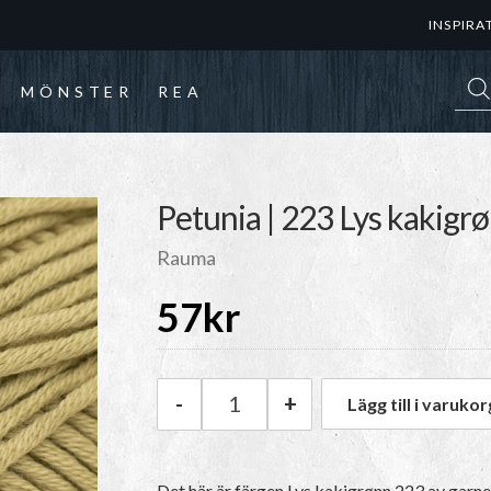
INSPIRA
Prod
MÖNSTER
REA
Petunia | 223 Lys kakigr
Rauma
57
kr
-
+
Lägg till i varukor
Rauma Petunia | 223 Lys kakig
Det här är färgen
Lys kakigrønn 223
av garn