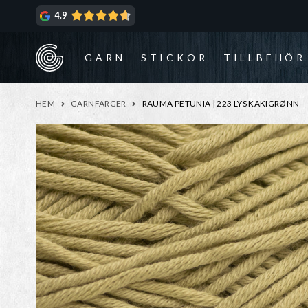
Hoppa
Hoppa
4.9
till
till
navigering
innehåll
GARN
STICKOR
TILLBEHÖR
HEM
GARNFÄRGER
RAUMA PETUNIA | 223 LYS KAKIGRØNN