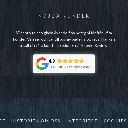
NÖJDA KUNDER
Vi är stolta och glada över de fina betyg vi får från våra
kunder. Vi läser och tar till oss av både ris och ros. Här kan
du kolla in våra
kundrecensioner på Google Reviews
.
4.9
Läs 1000+ kundrecensioner
CE
HISTORIEN OM OSS
INTEGRITET
COOKIES