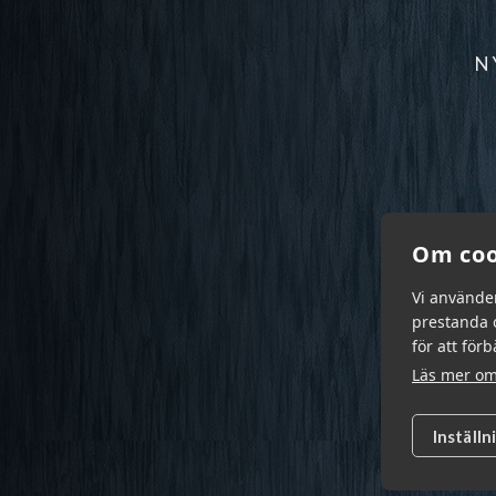
N
Om coo
Vi använde
prestanda o
för att för
Läs mer om
Inställn
Garn