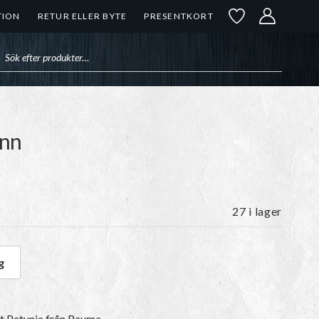
TION
RETUR ELLER BYTE
PRESENTKORT
uktsökning
ønn
27 i lager
g
rønn mängd
et
Petunia
från Rauma