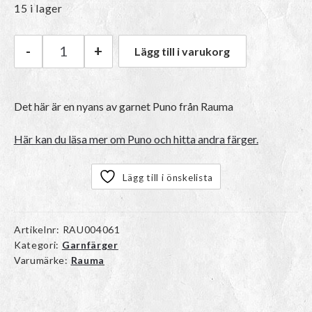
15 i lager
-
+
Lägg till i varukorg
Rauma Puno | 537 Honning mängd
Det här är en nyans av garnet
Puno
från Rauma
Här kan du läsa mer om Puno och hitta andra färger.
Lägg till i önskelista
Artikelnr:
RAU004061
Kategori:
Garnfärger
Varumärke:
Rauma