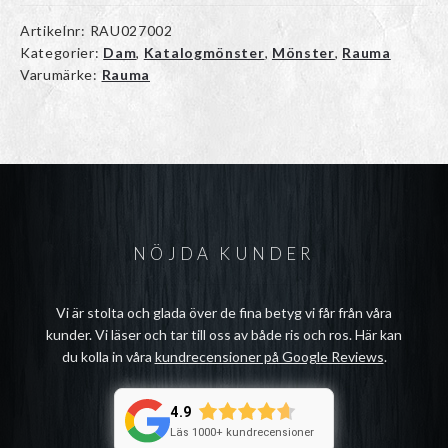
Artikelnr:
RAU027002
Kategorier:
Dam
,
Katalogmönster
,
Mönster
,
Rauma
Varumärke:
Rauma
NÖJDA KUNDER
Vi är stolta och glada över de fina betyg vi får från våra
kunder. Vi läser och tar till oss av både ris och ros. Här kan
du kolla in våra
kundrecensioner på Google Reviews
.
4.9
Läs 1000+ kundrecensioner