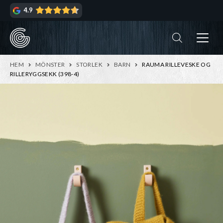
Hoppa
Hoppa
4.9
till
till
navigering
innehåll
ndera
rmeny
ndera
HEM
MÖNSTER
STORLEK
BARN
RAUMA RILLEVESKE OG
rmeny
RILLERYGGSEKK (398-4)
ndera
rmeny
ndera
rmeny