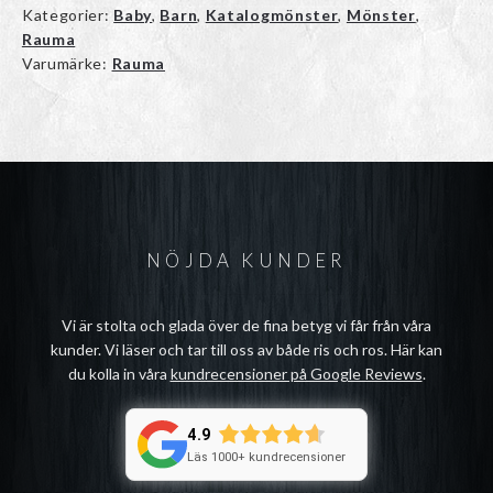
Kategorier:
Baby
,
Barn
,
Katalogmönster
,
Mönster
,
Rauma
Varumärke:
Rauma
NÖJDA KUNDER
Vi är stolta och glada över de fina betyg vi får från våra
kunder. Vi läser och tar till oss av både ris och ros. Här kan
du kolla in våra
kundrecensioner på Google Reviews
.
4.9
Läs 1000+ kundrecensioner