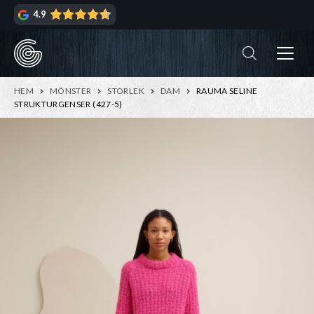
Hoppa
Hoppa
4.9
till
till
navigering
innehåll
ndera
rmeny
ndera
HEM
MÖNSTER
STORLEK
DAM
RAUMA SELINE
rmeny
STRUKTURGENSER (427-5)
ndera
rmeny
ndera
rmeny