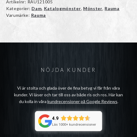
Artikelnr:
RAU121005
Kategorier:
Dam
,
Katalogmönster
,
Mönster
,
Rauma
Varumärke:
Rauma
NÖJDA KUNDER
Vi är stolta och glada över de fina betyg vi får från våra
kunder. Vi läser och tar till oss av både ris och ros. Här kan
du kolla in våra
kundrecensioner på Google Reviews
.
4.9
Läs 1000+ kundrecensioner