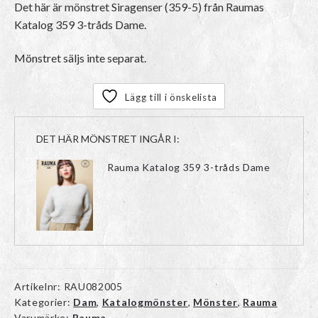
Det här är mönstret Siragenser (359-5) från Raumas
Katalog 359 3-tråds Dame.
Mönstret säljs inte separat.
Lägg till i önskelista
DET HÄR MÖNSTRET INGÅR I:
Rauma Katalog 359 3-tråds Dame
Artikelnr:
RAU082005
Kategorier:
Dam
,
Katalogmönster
,
Mönster
,
Rauma
Varumärke:
Rauma