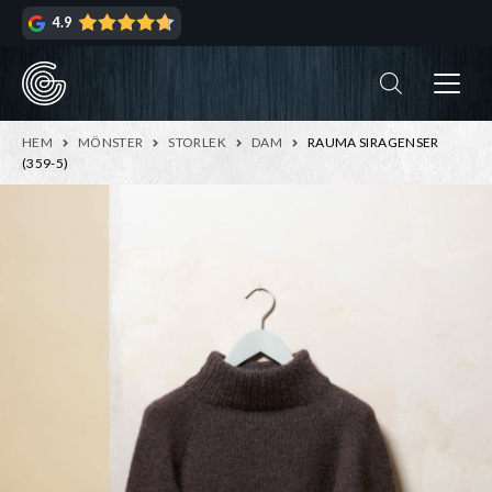
Hoppa
Hoppa
4.9
till
till
navigering
innehåll
ndera
rmeny
ndera
HEM
MÖNSTER
STORLEK
DAM
RAUMA SIRAGENSER
rmeny
(359-5)
ndera
rmeny
ndera
rmeny