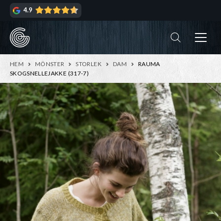
Hoppa
Hoppa
4.9
till
till
navigering
innehåll
ndera
rmeny
ndera
HEM
MÖNSTER
STORLEK
DAM
RAUMA
rmeny
SKOGSNELLEJAKKE (317-7)
ndera
rmeny
ndera
rmeny