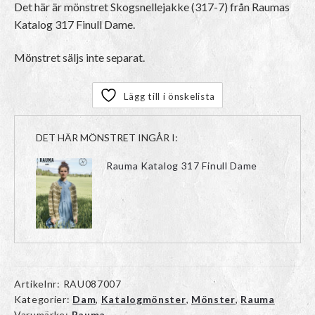
Det här är mönstret Skogsnellejakke (317-7) från Raumas
Katalog 317 Finull Dame.
Mönstret säljs inte separat.
Lägg till i önskelista
DET HÄR MÖNSTRET INGÅR I:
Rauma Katalog 317 Finull Dame
Artikelnr:
RAU087007
Kategorier:
Dam
,
Katalogmönster
,
Mönster
,
Rauma
Varumärke:
Rauma