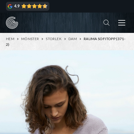
Hoppa
Hoppa
4.9
till
till
navigering
innehåll
ndera
rmeny
ndera
HEM
MÖNSTER
STORLEK
DAM
RAUMA SOFITOPP (371-
rmeny
2)
ndera
rmeny
ndera
rmeny