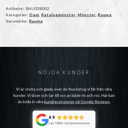
Artikelnr:
RAU038002
Kategorier:
Dam
,
Katalogmönster
,
Mönster
,
Rauma
Varumärke:
Rauma
NÖJDA KUNDER
Vi är stolta och glada över de fina betyg vi får från våra
kunder. Vi läser och tar till oss av både ris och ros. Här kan
du kolla in våra
kundrecensioner på Google Reviews
.
4.9
Läs 1000+ kundrecensioner