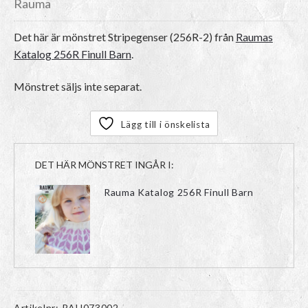
Rauma
Det här är mönstret
Stripegenser (256R-2)
från
Raumas
Katalog 256R Finull Barn
.
Mönstret säljs inte separat.
Lägg till i önskelista
DET HÄR MÖNSTRET INGÅR I:
Rauma Katalog 256R Finull Barn
Artikelnr:
RAU073002