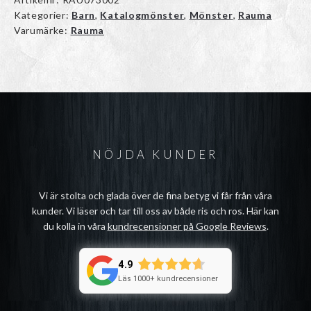
Kategorier:
Barn
,
Katalogmönster
,
Mönster
,
Rauma
Varumärke:
Rauma
NÖJDA KUNDER
Vi är stolta och glada över de fina betyg vi får från våra
kunder. Vi läser och tar till oss av både ris och ros. Här kan
du kolla in våra
kundrecensioner på Google Reviews
.
4.9
Läs 1000+ kundrecensioner