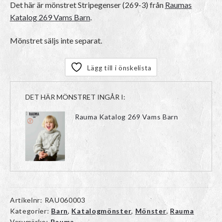
Det här är mönstret
Stripegenser (269-3)
från
Raumas
Katalog 269 Vams Barn
.
Mönstret säljs inte separat.
Lägg till i önskelista
DET HÄR MÖNSTRET INGÅR I:
Rauma Katalog 269 Vams Barn
Artikelnr:
RAU060003
Kategorier:
Barn
,
Katalogmönster
,
Mönster
,
Rauma
Varumärke:
Rauma