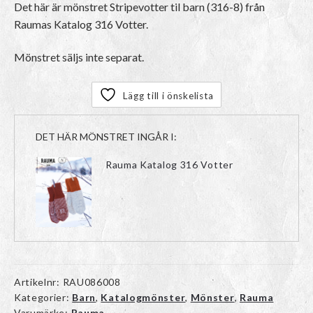
Det här är mönstret Stripevotter til barn (316-8) från
Raumas Katalog 316 Votter.
Mönstret säljs inte separat.
Lägg till i önskelista
DET HÄR MÖNSTRET INGÅR I:
Rauma Katalog 316 Votter
Artikelnr:
RAU086008
Kategorier:
Barn
,
Katalogmönster
,
Mönster
,
Rauma
Varumärke:
Rauma