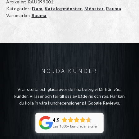
Artikelnr:
RAU099001
Kategorier:
Dam
,
Katalogmönster
,
Mönster
,
Rauma
Varumärke:
Rauma
NÖJDA KUNDER
Vi är stolta och glada över de fina betyg vi får från våra
kunder. Vi läser och tar till oss av både ris och ros. Här kan
du kolla in våra
kundrecensioner på Google Reviews
.
4.9
Läs 1000+ kundrecensioner