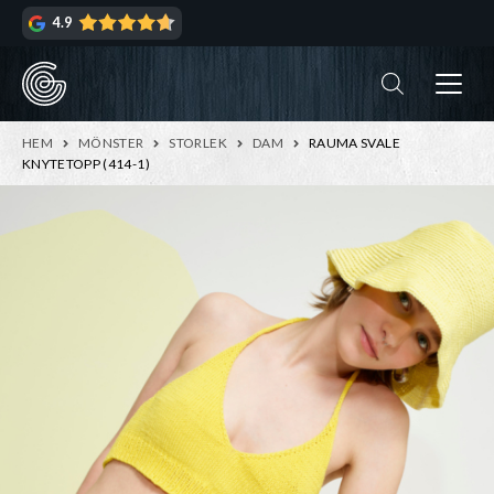
Hoppa
Hoppa
4.9
till
till
navigering
innehåll
ndera
rmeny
ndera
HEM
MÖNSTER
STORLEK
DAM
RAUMA SVALE
rmeny
KNYTETOPP (414-1)
ndera
rmeny
ndera
rmeny