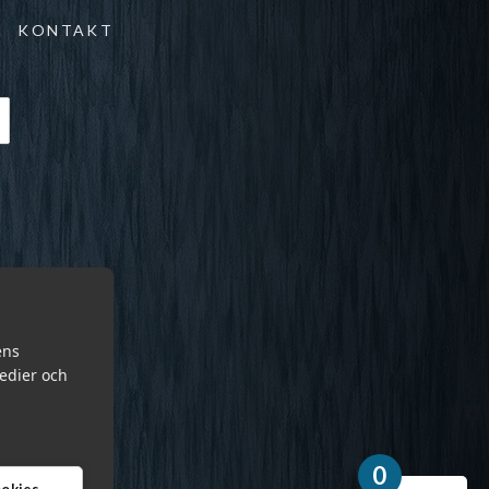
KONTAKT
ens
medier och
0
cookies