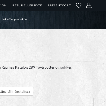
TION
RETUR ELLER BYTE
PRESENTKORT
uktsökning
n
Raumas Katalog 289 Tova votter og sokker
.
Lägg till i önskelista