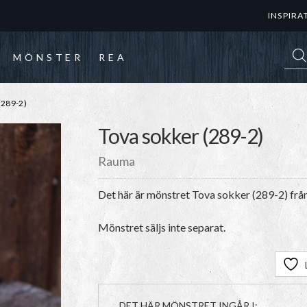
INSPIRA
Prod
MÖNSTER
REA
289-2)
Tova sokker (289-2)
Rauma
Det här är mönstret
Tova sokker (289-2)
frå
Mönstret säljs inte separat.
DET HÄR MÖNSTRET INGÅR I: