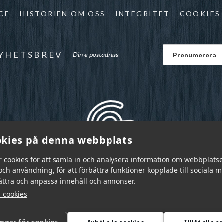
CE
HISTORIEN OM OSS
INTEGRITET
COOKIES
YHETSBREV
kies på denna webbplats
r cookies för att samla in och analysera information om webbplats
ch användning, för att förbättra funktioner kopplade till sociala 
bättra och anpassa innehåll och annonser.
 cookies
ingar för cookies
Avböj alla cookies
Tillåt alla 