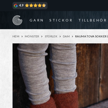
Hoppa
Hoppa
4.9
till
till
navigering
innehåll
GARN
STICKOR
TILLBEHÖR
HEM
MÖNSTER
STORLEK
DAM
RAUMA TOVA SOKKER (