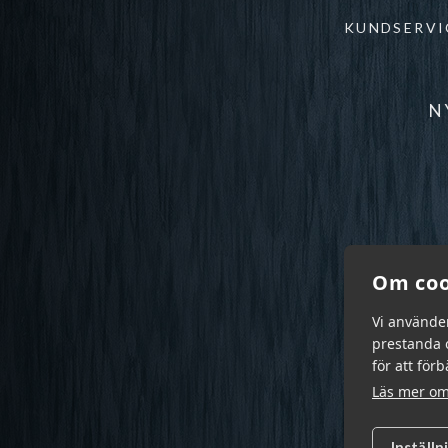
KUNDSERVI
N
Om coo
Vi använde
prestanda o
för att för
Läs mer om
Inställn