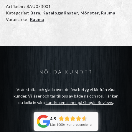
Artikelnr:
RAU073001
Kategorier:
Barn
,
Katalogmönster
,
Mönster
,
Rauma
Varumärke:
Rauma
NÖJDA KUNDER
Vi är stolta och glada över de fina betyg vi får från våra
kunder. Vi läser och tar till oss av både ris och ros. Här kan
du kolla in våra
kundrecensioner på Google Reviews
.
4.9
Läs 1000+ kundrecensioner