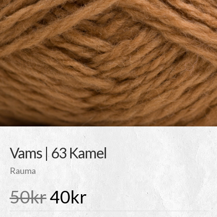
Vams | 63 Kamel
Rauma
Det
Det
50
kr
40
kr