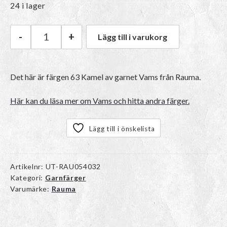
ursprungliga
nuvarande
24 i lager
priset
priset
-
+
Lägg till i varukorg
Rauma Vams | 63 Kamel mängd
var:
är:
Det här är färgen 63 Kamel av garnet
Vams
från Rauma.
50kr.
40kr.
Här kan du läsa mer om Vams och hitta andra färger.
Lägg till i önskelista
Artikelnr:
UT-RAU054032
Kategori:
Garnfärger
Varumärke:
Rauma