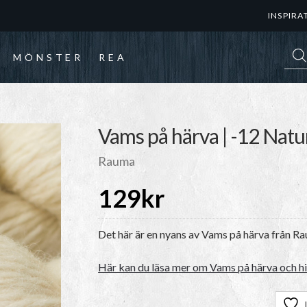
INSPIRA
Prod
MÖNSTER
REA
Vams på härva | -12 Natu
Rauma
129
kr
Det här är en nyans av Vams på härva från R
Här kan du läsa mer om Vams på härva och hit