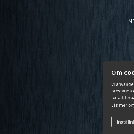
N
Om coo
Vi använde
prestanda o
för att för
Läs mer om
Inställn
Garn