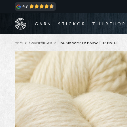
Hoppa
Hoppa
4.9
till
till
navigering
innehåll
GARN
STICKOR
TILLBEHÖR
HEM
GARNFÄRGER
RAUMA VAMS PÅ HÄRVA | -12 NATUR