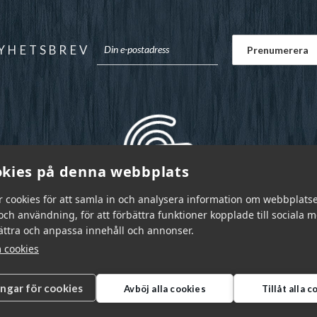
YHETSBREV
kies på denna webbplats
r cookies för att samla in och analysera information om webbplats
ch användning, för att förbättra funktioner kopplade till sociala 
bättra och anpassa innehåll och annonser.
 cookies
ingar för cookies
Avböj alla cookies
Tillåt alla 
r Sverige AB © 2026
|
info@garnr.se
|
031 - 92 