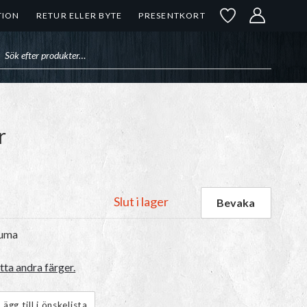
TION
RETUR ELLER BYTE
PRESENTKORT
uktsökning
r
Slut i lager
auma
ta andra färger.
Lägg till i önskelista