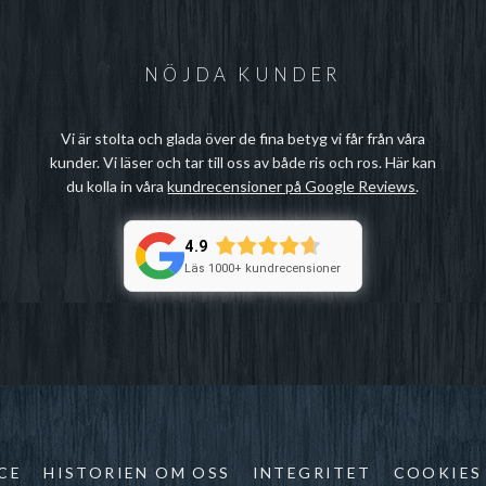
NÖJDA KUNDER
Vi är stolta och glada över de fina betyg vi får från våra
kunder. Vi läser och tar till oss av både ris och ros. Här kan
du kolla in våra
kundrecensioner på Google Reviews
.
4.9
Läs 1000+ kundrecensioner
CE
HISTORIEN OM OSS
INTEGRITET
COOKIES