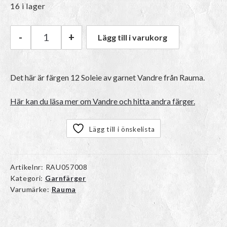
16 i lager
-
+
Lägg till i varukorg
Rauma Vandre | 12 Soleie mängd
Det här är färgen 12 Soleie av garnet
Vandre
från Rauma.
Här kan du läsa mer om Vandre och hitta andra färger.
Lägg till i önskelista
Artikelnr:
RAU057008
Kategori:
Garnfärger
Varumärke:
Rauma