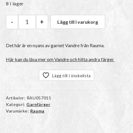
8 i lager
-
+
Lägg till i varukorg
Rauma Vandre | 19 Lys grå mängd
Det här är en nyans av garnet
Vandre
från Rauma.
Här kan du läsa mer om Vandre och hitta andra färger.
Lägg till i önskelista
Artikelnr:
RAU057015
Kategori:
Garnfärger
Varumärke:
Rauma