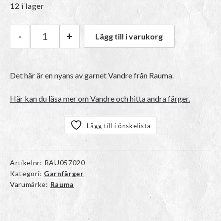
12 i lager
-
+
Lägg till i varukorg
Rauma Vandre | 24 Marineblå mängd
Det här är en nyans av garnet
Vandre
från Rauma.
Här kan du läsa mer om Vandre och hitta andra färger.
Lägg till i önskelista
Artikelnr:
RAU057020
Kategori:
Garnfärger
Varumärke:
Rauma