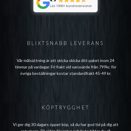
4.9
Läs 1000+ kundrecensioner
BLIXTSNABB LEVERANS
Vår målsättning är att skicka skicka ditt paket inom 24
timmar på vardagar. Fri frakt vid varuvärde från 799kr, för
övriga beställningar kostar standardfrakt 45-49 kr.
KÖPTRYGGHET
Vi ger dig 30 dagars öppet köp, så du har god tid på dig att
returnera. På sidan för
retur och byte
hittar du all