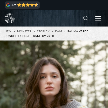
Hoppa
Hoppa
4.9
till
till
navigering
innehåll
ndera
rmeny
ndera
HEM
MÖNSTER
STORLEK
DAM
RAUMA VARDE
rmeny
RUNDFELT GENSER, DAME (257R-1)
ndera
rmeny
ndera
rmeny