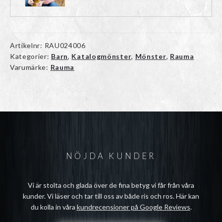
Artikelnr:
RAU024006
Kategorier:
Barn
,
Katalogmönster
,
Mönster
,
Rauma
Varumärke:
Rauma
NÖJDA KUNDER
Vi är stolta och glada över de fina betyg vi får från våra
kunder. Vi läser och tar till oss av både ris och ros. Här kan
du kolla in våra
kundrecensioner på Google Reviews
.