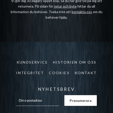
Vi ger dig 30 dagars öppet köp, så du har god tid på dig att
returnera. På sidan för
retur och byte
hittar du all
information du behöver. Tveka inte att
kontakta oss
om du
behöver hjälp.
KUNDSERVICE
HISTORIEN OM OSS
INTEGRITET
COOKIES
KONTAKT
NYHETSBREV