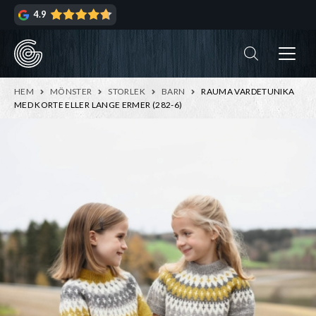
Hoppa
Hoppa
4.9
till
till
navigering
innehåll
ndera
rmeny
ndera
HEM
MÖNSTER
STORLEK
BARN
RAUMA VARDETUNIKA
rmeny
MED KORTE ELLER LANGE ERMER (282-6)
ndera
rmeny
ndera
rmeny